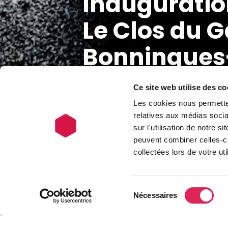
Inauguratio
Le Clos du 
Bonningues
Ce site web utilise des co
Les cookies nous permetten
relatives aux médias socia
sur l'utilisation de notre 
peuvent combiner celles-ci
Retour aux ac
collectées lors de votre uti
La commune de 
Sélection
Nécessaires
du
lundi 8 décemb
consentement
individuelles d