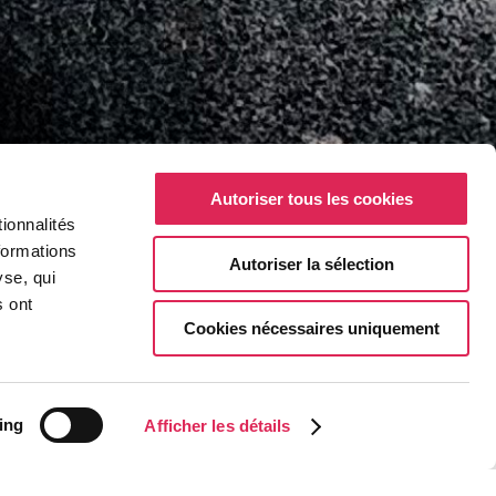
Autoriser tous les cookies
ionnalités
formations
Autoriser la sélection
yse, qui
s ont
Cookies nécessaires uniquement
t inauguré, ce
ing
Afficher les détails
e 7 maisons
s une démarche