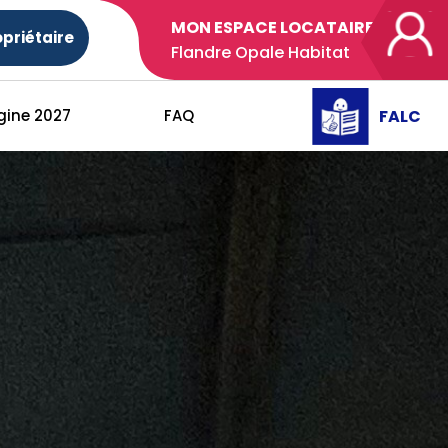
MON ESPACE LOCATAIRE
priétaire
Flandre Opale Habitat
FALC
gine 2027
FAQ