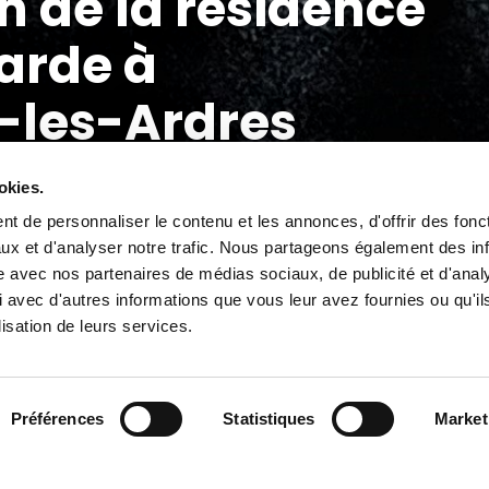
n de la résidence
Garde à
-les-Ardres
okies.
t de personnaliser le contenu et les annonces, d'offrir des fonct
ux et d'analyser notre trafic. Nous partageons également des in
site avec nos partenaires de médias sociaux, de publicité et d'anal
 avec d'autres informations que vous leur avez fournies ou qu'il
tualités
lisation de leurs services.
Bonningues-les-Ardres et Flandre Opale Habitat on
Préférences
Statistiques
Market
re 2025, la résidence Le Clos du Garde, composée d
e plain-pied de type 3. Cette opération s’inscrit dan