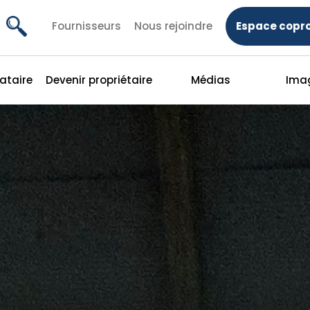
Fournisseurs
Nous rejoindre
Espace copro
cataire
Devenir propriétaire
Médias
Ima