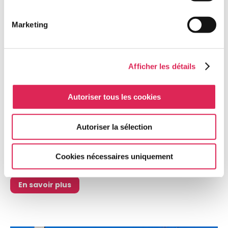
Marketing
Afficher les détails
Auchel ( 62260 )
Autoriser tous les cookies
Local commercial à Auchel
600 €
Autoriser la sélection
11 Avenue Ghandi à AuchelFlandre Opale Accession
vous propose un local
Cookies nécessaires uniquement
commercial/professionnel situ...
En savoir plus