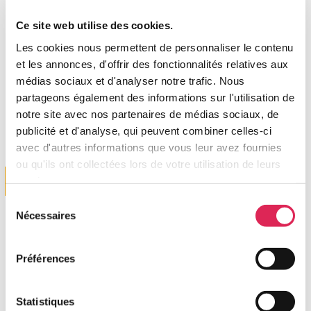
protection des données
Ce site web utilise des cookies.
Pour exercer vos droits, contactez
dpo@flandreopalehabitat.fr
.
Les cookies nous permettent de personnaliser le contenu
Nos biens similaires
et les annonces, d'offrir des fonctionnalités relatives aux
médias sociaux et d'analyser notre trafic. Nous
ENVOYER
partageons également des informations sur l'utilisation de
Afficher plus
d'annonces
notre site avec nos partenaires de médias sociaux, de
publicité et d'analyse, qui peuvent combiner celles-ci
avec d'autres informations que vous leur avez fournies
ou qu'ils ont collectées lors de votre utilisation de leurs
Commerce
services.
Sélection
Nécessaires
du
consentement
Préférences
Statistiques