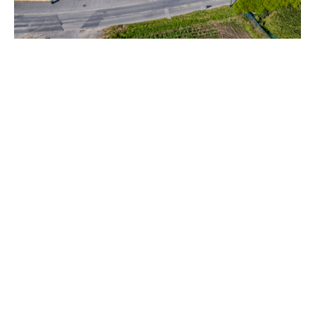
Hondschoote ( 59122 )
Terrains Hondschoote
A partir de 83 300 €
A vendre7 terrains viabilisés libres de constructeur,
situés à Hondschoote et équipés d'une cuve de...
En savoir plus