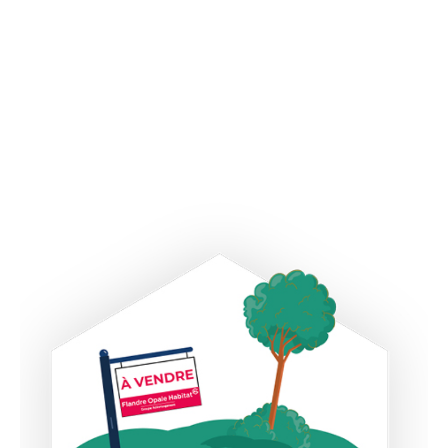
A VENDRE Immeuble complet situé en centre ville de
Boulogne sur Mer face à la gare des Tintelleries....
En savoir plus
Terrain