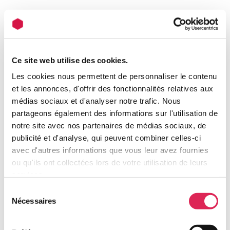
Ce site web utilise des cookies.
Les cookies nous permettent de personnaliser le contenu
Bollezeele ( 59470 )
et les annonces, d'offrir des fonctionnalités relatives aux
médias sociaux et d'analyser notre trafic. Nous
Terrains Bollezeele
partageons également des informations sur l'utilisation de
A partir de 52 712 €
notre site avec nos partenaires de médias sociaux, de
publicité et d'analyse, qui peuvent combiner celles-ci
Nouveau ! Terrains à bâtir au coeur du village
Flamand de Bollezeele. Très bien équipé en
avec d'autres informations que vous leur avez fournies
commerce...
ou qu'ils ont collectées lors de votre utilisation de leurs
services.
En savoir plus
Sélection
Nécessaires
du
consentement