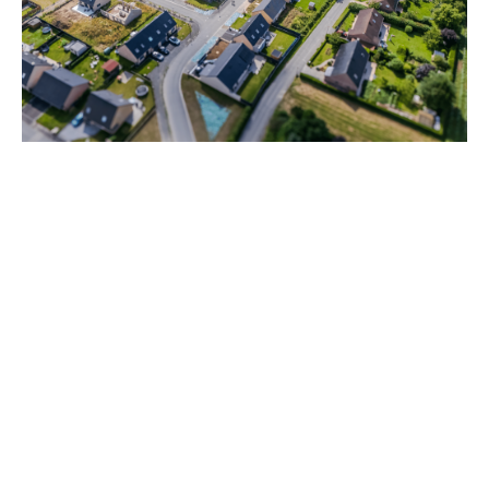
Herzeele ( 59470 )
Terrains Herzeele 59470
A partir de 66968 €
HERZEELE au centre du village 20 terrains viabilisés
libres de constructeur. Lotissement le Domaine...
En savoir plus