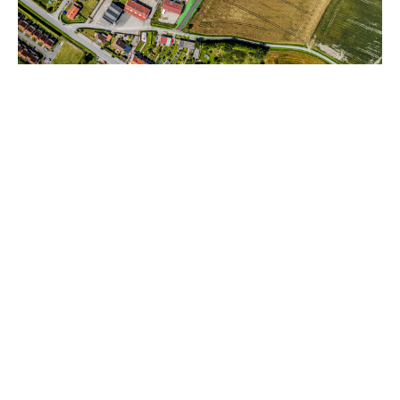
BOURBOURG ( 59630 )
36 parcelles à BOURBOURG, Zac de
l'Ecluse
A partir de 68 000 €
Envie de construire votre pavillon individuel familial à
Bourbourg, rue des Lilas ? Nous vous prop...
En savoir plus