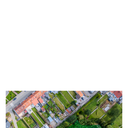
Terrains à Fruges
A partir de 28 140 €
FRUGES, Domaine Boudenoot A deux pas des
commerces et du centre ville, nous proposons un
lotissemen...
En savoir plus
Terrain