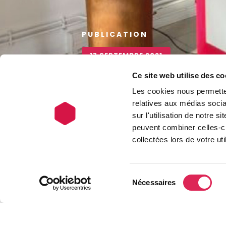
PUBLICATION
17 SEPTEMBRE 2021
Ce site web utilise des co
Une nouvell
Les cookies nous permetten
Pays d’Artoi
relatives aux médias socia
sur l'utilisation de notre 
peuvent combiner celles-ci
collectées lors de votre uti
Sélection
Nécessaires
du
consentement
Retour aux ac