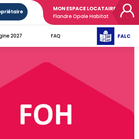
MON ESPACE LOCATAIRE
priétaire
Flandre Opale Habitat
FALC
gine 2027
FAQ