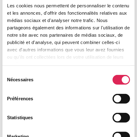
Les cookies nous permettent de personnaliser le contenu
Augmentation de loyer, programme
et les annonces, d'offrir des fonctionnalités relatives aux
d’entretien des logements, construction de
médias sociaux et d'analyser notre trafic. Nous
partageons également des informations sur l'utilisation de
logements neufs, organisation des services...
notre site avec nos partenaires de médias sociaux, de
Les locataires sont associés à ces décisions
publicité et d'analyse, qui peuvent combiner celles-ci
portant sur le fonctionnement de la société
avec d'autres informations que vous leur avez fournies
par l’intermédiaire de représentants qu’ils
ou qu'ils ont collectées lors de votre utilisation de leurs
services.
élisent pour un mandat de 4 ans.
Sélection
Nécessaires
du
Ils ont pour rôle de défendre les intérêts des
consentement
locataires. Certains d'entre eux siègent aux
Préférences
commissions d’attributions de logements et
sont membres du conseil de concertation
locative.
Statistiques
Bénévoles, ces représentants acceptent de
Marketing