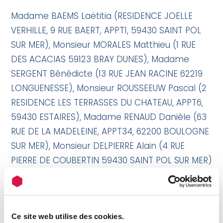
Madame BAEMS Laëtitia (RESIDENCE JOELLE
VERHILLE, 9 RUE BAERT, APPT1, 59430 SAINT POL
SUR MER), Monsieur MORALES Matthieu (1 RUE
DES ACACIAS 59123 BRAY DUNES), Madame
SERGENT Bénédicte (13 RUE JEAN RACINE 62219
LONGUENESSE), Monsieur ROUSSEEUW Pascal (2
RESIDENCE LES TERRASSES DU CHATEAU, APPT6,
59430 ESTAIRES), Madame RENAUD Danièle (63
RUE DE LA MADELEINE, APPT34, 62200 BOULOGNE
SUR MER), Monsieur DELPIERRE Alain (4 RUE
PIERRE DE COUBERTIN 59430 SAINT POL SUR MER)
Quel est le rôle d'un représentant de
locataires ?
Ce site web utilise des cookies.