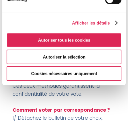
consacrer une partie de Ieur temps pour les
autres locataires.
Afficher les détails
Comment voter ?
Autoriser tous les cookies
Vous recevrez d’ici le 7 novembre, un
courrier comprenant le matériel de vote
Autoriser la sélection
nécessaire : Il comprendra les bulletins de
vote par correspondance, ainsi que les
Cookies nécessaires uniquement
modalités de vote par Internet.
Ces deux méthodes garantissent la
confidentialité de votre vote.
Comment voter par correspondance ?
1/ Détachez le bulletin de votre choix,