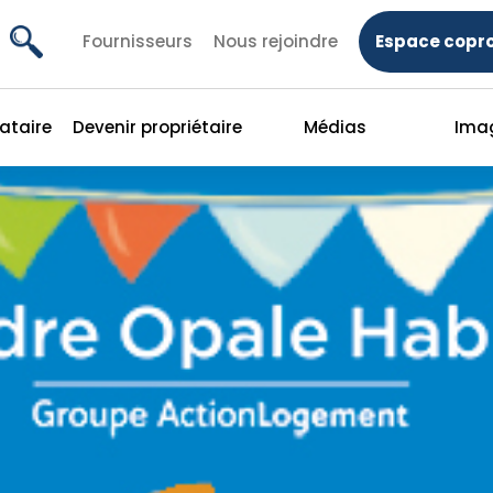
Fournisseurs
Nous rejoindre
Espace copro
cataire
Devenir propriétaire
Médias
Ima