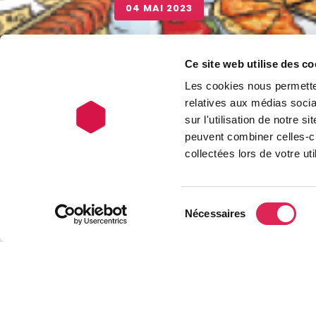
04 MAI 2023
La fête des v
Ce site web utilise des co
juin prochai
Les cookies nous permetten
relatives aux médias socia
sur l'utilisation de notre 
peuvent combiner celles-ci
collectées lors de votre uti
Sélection
Nécessaires
du
Retour aux ac
consentement
Participez à la
Vous êtes loca