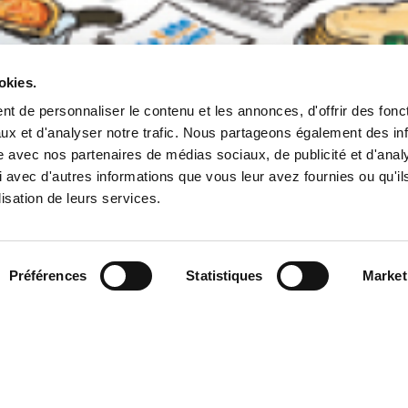
oisins c'est le 2
okies.
n !
t de personnaliser le contenu et les annonces, d'offrir des fonct
ux et d'analyser notre trafic. Nous partageons également des in
site avec nos partenaires de médias sociaux, de publicité et d'anal
 avec d'autres informations que vous leur avez fournies ou qu'il
lisation de leurs services.
Préférences
Statistiques
Market
tualités
 fête des voisins 2023 le vendredi 2 juin prochain !
taire Flandre Opale Habitat et souhaitez organiser 