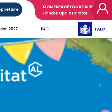
MON ESPACE LOCATAIRE
priétaire
Flandre Opale Habitat
FALC
gine 2027
FAQ