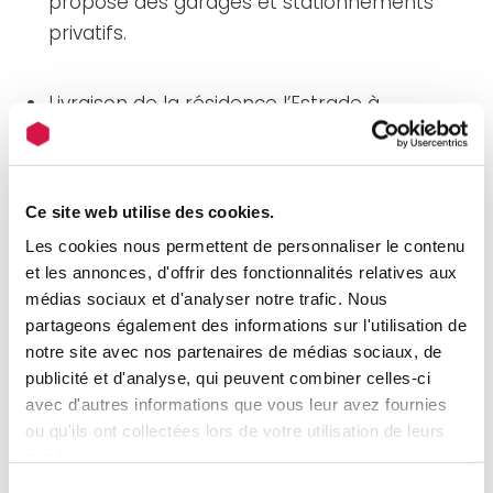
propose des garages et stationnements
privatifs.
Livraison de la résidence l’Estrade à
Dunkerque
composée de 23 logements
destinés principalement aux seniors. A
proximité du centre-ville, des petits
Ce site web utilise des cookies.
commerces et à 15 minutes de la plage !
Les cookies nous permettent de personnaliser le contenu
A
Blendecques
, 11 nouvelles maisons FOH
et les annonces, d'offrir des fonctionnalités relatives aux
proposent des équipements innovants : des
médias sociaux et d'analyser notre trafic. Nous
tuiles photovoltaïques en
partageons également des informations sur l'utilisation de
notre site avec nos partenaires de médias sociaux, de
autoconsommation permettront aux
publicité et d'analyse, qui peuvent combiner celles-ci
résidents d’améliorer la maîtrise de leurs
avec d'autres informations que vous leur avez fournies
charges.
ou qu'ils ont collectées lors de votre utilisation de leurs
4 maisons individuelles (2 T5 en triplex et 2
services.
T4) ont été livré à
Lille Hellemmes
et ont
Sélection