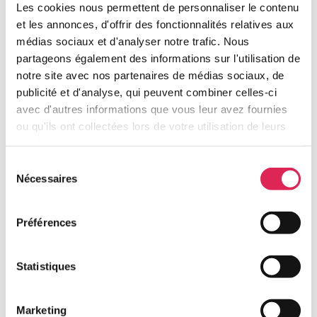
Pour découvrir nos projets, nos prochains
Les cookies nous permettent de personnaliser le contenu
et les annonces, d'offrir des fonctionnalités relatives aux
appels d’offres et travailler ensemble,
venez à
médias sociaux et d'analyser notre trafic. Nous
notre rencontre
!
partageons également des informations sur l'utilisation de
notre site avec nos partenaires de médias sociaux, de
Flandre Opale Habitat organise s
a Convention
publicité et d'analyse, qui peuvent combiner celles-ci
Fournisseurs
avec d'autres informations que vous leur avez fournies
ou qu'ils ont collectées lors de votre utilisation de leurs
à
Boulogne-sur-Mer
,
le mercredi 29 mars à
services.
17h30
aux jardins de la Matelote (5 Ham de
Sélection
Terlincthun, 62200 Boulogne-sur-Mer)
Nécessaires
du
consentement
Pour vous inscrire, cliquez ICI
Préférences
Statistiques
Marketing