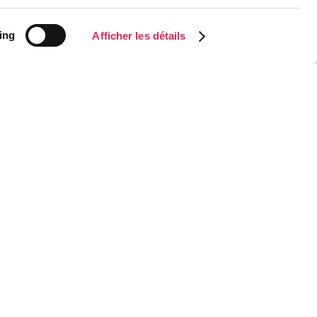
ing
Afficher les détails
union
 samedi 2 mars
ierre-Brouck.