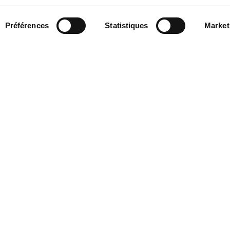
Préférences
Statistiques
Market
tualités
n terrain à bâtir ?
 le lotissement de Saint-Pierre-Brouck lors de la ré
organisée par Flandre Opale Accession.
vendredi 1
er
mars de 10h à 12h et de 14h à 17h et le
de 14h à 16h30 à la mairie : 36 rue de la gare, Saint-P
e 386 à 758m², viabilisés et libres de constructeurs
 de Bourbourg