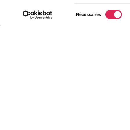
Sélection
Nécessaires
du
consentement
Retour aux ac
Vous cherchez u
Venez découvrir
d'information 
Rendez-vous le 
de 10h à 12h et 
🏡 22 terrains d
📍 À proximité