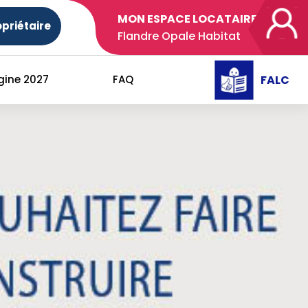
MON ESPACE LOCATAIRE
priétaire
Flandre Opale Habitat
FALC
gine 2027
FAQ